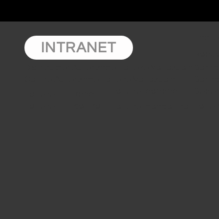
Lapto
INTRANET
Repue
Distribuidor Autorizado Lenovo Venezuela
Servi
Centro Autorizado Lenovo Venezuela
Seriv
Lenovo Ideapad
Sopor
Lenovo Thinkpad
Lenovo Thincentre
Lenov
Lenovo Ideacentre