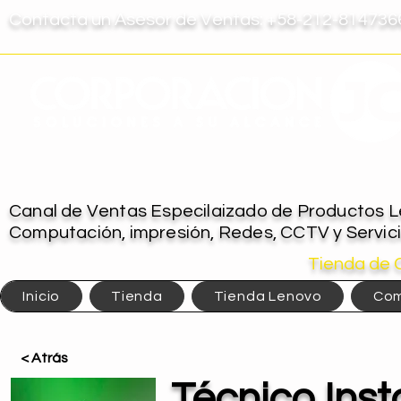
Contacta un Asesor de Ventas: +58-212-8147366
Canal de Ventas Especilaizado de Productos Le
Computación, impresión, Redes, CCTV y Servic
Tienda de 
Inicio
Tienda
Tienda Lenovo
Com
< Atrás
Técnico Ins